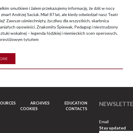
kim smutkiem i żalem przekazujemy informację, że dziś w nocy
 zmarł Andrzej Saciuk. Miał 87 lat, ale kiedy odwiedzał nasz Teatr
iej! Zawsze uśmiechnięty, życzliwy dla wszystkich, skarbnica
paniałych opowieści. Znakomity Śpiewak, Pedagog i niestrudzony
ztuki wokalnej – legenda łódzkiej i niemieckich scen operowych,
prestiżowym tytułem
MORE
NEWSLETT
SOURCES
ARCHIVES
EDUCATION
COOKIES
CONTACTS
Email
Stay updated