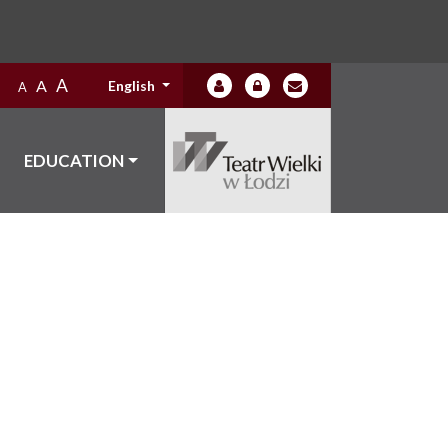
A
A
English
A
EDUCATION