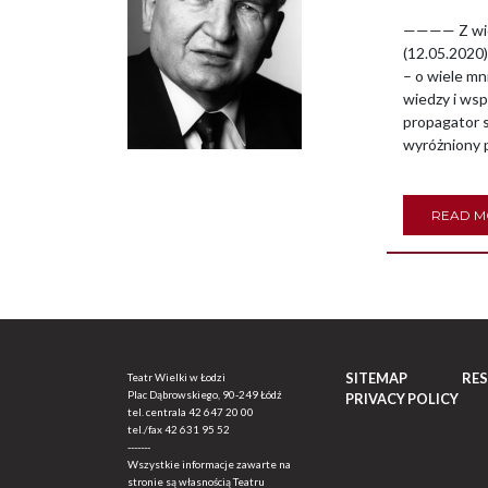
———— Z wiel
(12.05.2020)
– o wiele mn
wiedzy i ws
propagator s
wyróżniony 
READ 
SITEMAP
RE
Teatr Wielki w Łodzi
Plac Dąbrowskiego, 90-249 Łódź
PRIVACY POLICY
tel. centrala
42 647 20 00
tel./fax
42 631 95 52
-------
Wszystkie informacje zawarte na
stronie są własnością Teatru