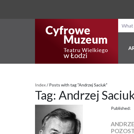
A
Index
/
Posts with tag "Andrzej Saciuk"
Tag:
Andrzej Saciu
Published:
ANDRZE
POZOS