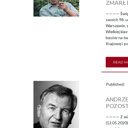
ZMARŁ 
———— Święte
swoich 98. 
Warszawie, 
Wielkiej kla
basów na świ
Krajowej i p
READ 
Published:
ANDRZE
POZOS
———— Z wiel
(12.05.2020)