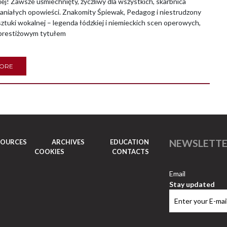
iej! Zawsze uśmiechnięty, życzliwy dla wszystkich, skarbnica
paniałych opowieści. Znakomity Śpiewak, Pedagog i niestrudzony
ztuki wokalnej – legenda łódzkiej i niemieckich scen operowych,
prestiżowym tytułem
MORE
NEWSLETT
SOURCES
ARCHIVES
EDUCATION
COOKIES
CONTACTS
Email
Stay updated