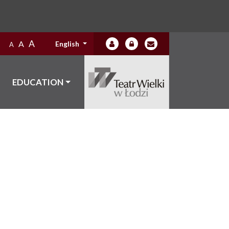
A
A
English
A
EDUCATION