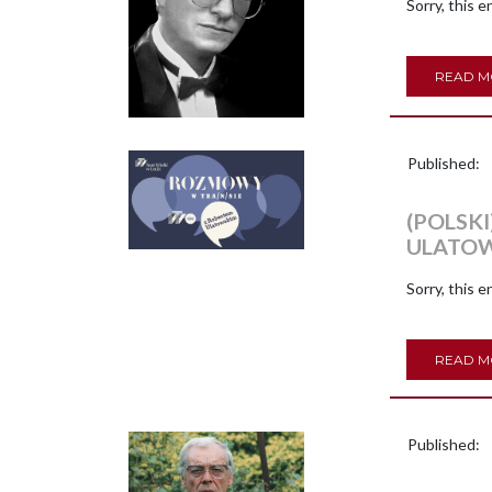
Sorry, this en
READ 
Published:
(POLSK
ULATO
Sorry, this en
READ 
Published: