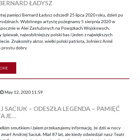
BERNARD ŁADYSZ
j pamięci Bernard Ładysz odszedł 25 lipca 2020 roku, dzień po
urodzinach. Wybitnego artystę pożegnamy 5 sierpnia 2020 w
spocznie w Alei Zasłużonych na Powązkach Wojskowych.
sy śpiewak, najwybitniejszy polski bas i jeden z największych
ecie. Znakomity aktor, wielki polski patriota, żołnierz Armii
o prostu dobry
MORE
May 12, 2020 11:59
J SACIUK – ODESZŁA LEGENDA – PAMIĘĆ
TAJE…
kim smutkiem i żalem przekazujemy informację, że dziś w nocy
 zmarł Andrzej Saciuk. Miał 87 lat, ale kiedy odwiedzał nasz Teatr