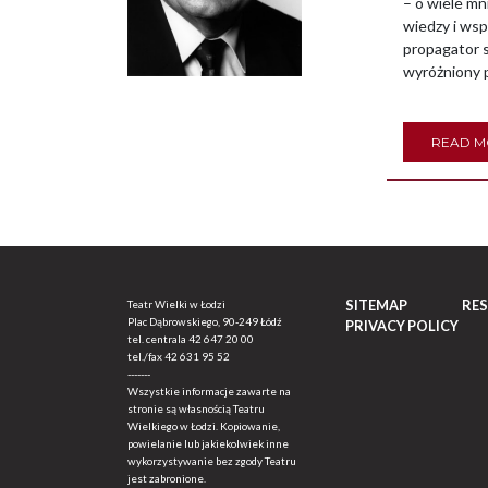
– o wiele mn
wiedzy i ws
propagator s
wyróżniony 
READ 
SITEMAP
RE
Teatr Wielki w Łodzi
Plac Dąbrowskiego, 90-249 Łódź
PRIVACY POLICY
tel. centrala
42 647 20 00
tel./fax
42 631 95 52
-------
Wszystkie informacje zawarte na
stronie są własnością Teatru
Wielkiego w Łodzi. Kopiowanie,
powielanie lub jakiekolwiek inne
wykorzystywanie bez zgody Teatru
jest zabronione.