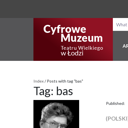
A
Index
/
Posts with tag "bas"
Tag:
bas
Published:
(POLSK