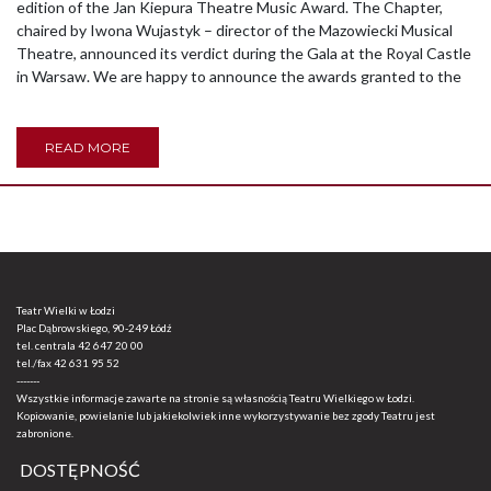
edition of the Jan Kiepura Theatre Music Award. The Chapter,
chaired by Iwona Wujastyk – director of the Mazowiecki Musical
Theatre, announced its verdict during the Gala at the Royal Castle
in Warsaw. We are happy to announce the awards granted to the
READ MORE
Teatr Wielki w Łodzi
Plac Dąbrowskiego, 90-249 Łódź
tel. centrala
42 647 20 00
tel./fax
42 631 95 52
-------
Wszystkie informacje zawarte na stronie są własnością Teatru Wielkiego w Łodzi.
Kopiowanie, powielanie lub jakiekolwiek inne wykorzystywanie bez zgody Teatru jest
zabronione.
DOSTĘPNOŚĆ