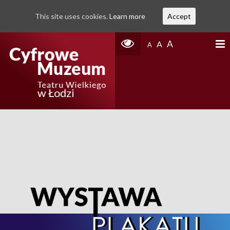
This site uses cookies.
Learn more
Accept
A
A
A