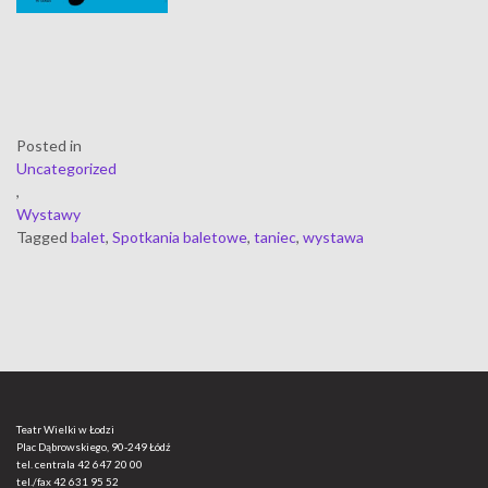
Posted in
Uncategorized
,
Wystawy
Tagged
balet
,
Spotkania baletowe
,
taniec
,
wystawa
Teatr Wielki w Łodzi
Plac Dąbrowskiego, 90-249 Łódź
tel. centrala
42 647 20 00
tel./fax
42 631 95 52