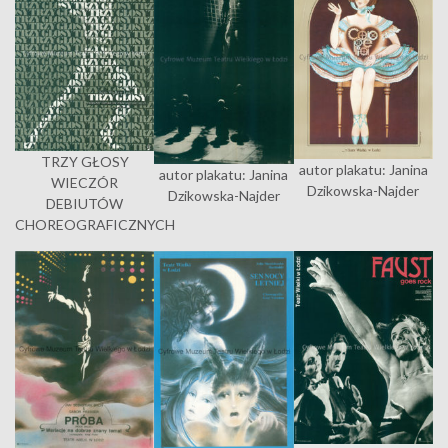
TRZY GŁOSY
autor plakatu: Janina
autor plakatu: Janina
WIECZÓR
Dzikowska-Najder
Dzikowska-Najder
DEBIUTÓW
CHOREOGRAFICZNYCH