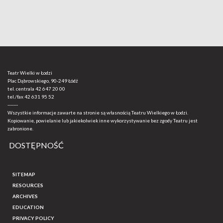
Teatr Wielki w Łodzi
Plac Dąbrowskiego, 90-249 Łódź
tel. centrala
42 647 20 00
tel./fax
42 631 95 52
-------
Wszystkie informacje zawarte na stronie są własnością Teatru Wielkiego w Łodzi.
Kopiowanie, powielanie lub jakiekolwiek inne wykorzystywanie bez zgody Teatru jest
zabronione.
DOSTĘPNOŚĆ
SITEMAP
RESOURCES
ARCHIVES
EDUCATION
PRIVACY POLICY