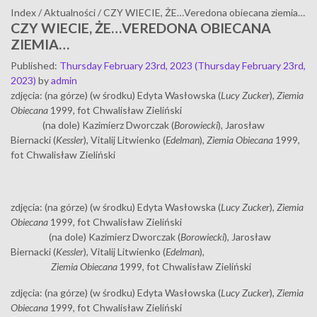
Index
/
Aktualności
/
CZY WIECIE, ŻE…Veredona obiecana ziemia…
CZY WIECIE, ŻE…VEREDONA OBIECANA
ZIEMIA…
Published
:
Thursday February 23rd, 2023
(Thursday February 23rd,
2023)
by
admin
zdjęcia: (na górze) (w środku) Edyta Wasłowska (
Lucy Zucker
),
Ziemia
Obiecana
1999, fot Chwalisław Zieliński
(na dole) Kazimierz Dworczak (
Borowiecki
), Jarosław
Biernacki (
Kessler
), Vitalij Litwienko (
Edelman
),
Ziemia Obiecana
1999,
fot Chwalisław Zieliński
zdjęcia: (na górze) (w środku) Edyta Wasłowska (
Lucy Zucker
),
Ziemia
Obiecana
1999, fot Chwalisław Zieliński
(na dole) Kazimierz Dworczak (
Borowiecki
), Jarosław
Biernacki (
Kessler
), Vitalij Litwienko (
Edelman
),
Ziemia Obiecana
1999, fot Chwalisław Zieliński
zdjęcia: (na górze) (w środku) Edyta Wasłowska (
Lucy Zucker
),
Ziemia
Obiecana
1999, fot Chwalisław Zieliński