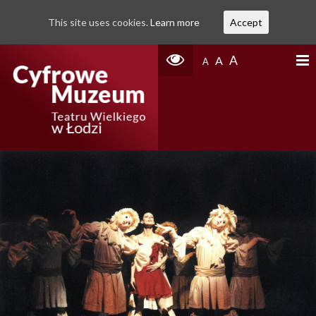
This site uses cookies.
Learn more
Accept
A
A
A