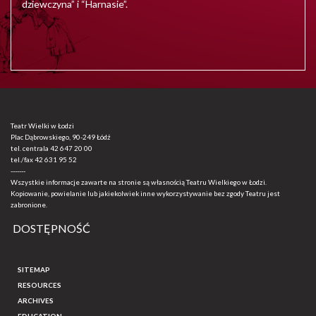
dziewczyna” i “Harnasie”.
Teatr Wielki w Łodzi
Plac Dąbrowskiego, 90-249 Łódź
tel. centrala
42 647 20 00
tel./fax
42 631 95 52
-------
Wszystkie informacje zawarte na stronie są własnością Teatru Wielkiego w Łodzi.
Kopiowanie, powielanie lub jakiekolwiek inne wykorzystywanie bez zgody Teatru jest
zabronione.
DOSTĘPNOŚĆ
SITEMAP
RESOURCES
ARCHIVES