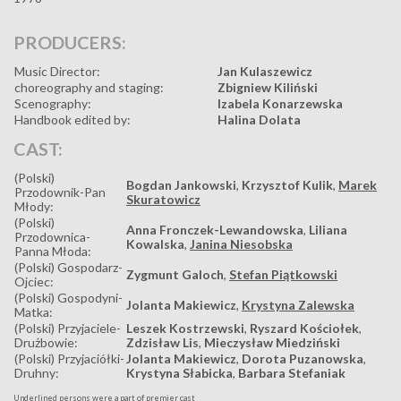
PRODUCERS:
Music Director:
Jan Kulaszewicz
choreography and staging:
Zbigniew Kiliński
Scenography:
Izabela Konarzewska
Handbook edited by:
Halina Dolata
CAST:
(Polski)
Bogdan Jankowski
,
Krzysztof Kulik
,
Marek
Przodownik-Pan
Skuratowicz
Młody:
(Polski)
Anna Fronczek-Lewandowska
,
Liliana
Przodownica-
Kowalska
,
Janina Niesobska
Panna Młoda:
(Polski) Gospodarz-
Zygmunt Galoch
,
Stefan Piątkowski
Ojciec:
(Polski) Gospodyni-
Jolanta Makiewicz
,
Krystyna Zalewska
Matka:
(Polski) Przyjaciele-
Leszek Kostrzewski
,
Ryszard Kościołek
,
Drużbowie:
Zdzisław Lis
,
Mieczysław Miedziński
(Polski) Przyjaciółki-
Jolanta Makiewicz
,
Dorota Puzanowska
,
Druhny:
Krystyna Słabicka
,
Barbara Stefaniak
Underlined persons were a part of premier cast