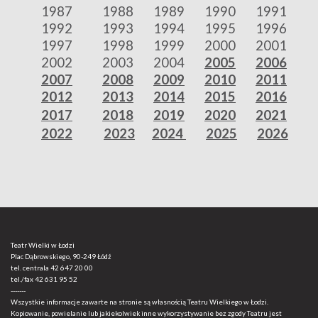
1987
1988
1989
1990
1991
1992
1993
1994
1995
1996
1997
1998
1999
2000
2001
2002
2003
2004
2005
2006
2007
2008
2009
2010
2011
2012
2013
2014
2015
2016
2017
2018
2019
2020
2021
2022
2023
2024
2025
2026
Teatr Wielki w Łodzi
Plac Dąbrowskiego, 90-249 Łódź
tel. centrala
42 647 20 00
tel./fax
42 631 95 52
-------
Wszystkie informacje zawarte na stronie są własnością Teatru Wielkiego w Łodzi.
Kopiowanie, powielanie lub jakiekolwiek inne wykorzystywanie bez zgody Teatru jest