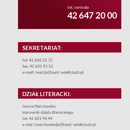
tel. centrala
42 647 20 00
SEKRETARIAT:
tel. 42 636 22 72
fax. 42 631 95 52
e-mail: teatr[at]teatr-wielki.lodz.pl
DZIAŁ LITERACKI:
Iwona Marchewka
kierownik działu literackiego
tel. 42 631 96 94
e-mai: i.marchewka[at]teatr-wielki.lodz.pl