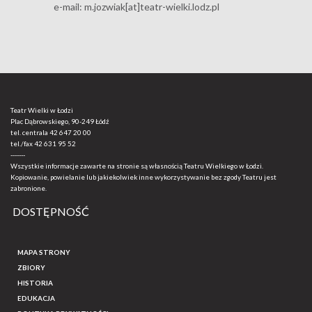
e-mail: m.jozwiak[at]teatr-wielki.lodz.pl
Teatr Wielki w Łodzi
Plac Dąbrowskiego, 90-249 Łódź
tel. centrala
42 647 20 00
tel./fax
42 631 95 52
-------
Wszystkie informacje zawarte na stronie są własnością Teatru Wielkiego w Łodzi.
Kopiowanie, powielanie lub jakiekolwiek inne wykorzystywanie bez zgody Teatru jest
zabronione.
DOSTĘPNOŚĆ
MAPA STRONY
ZBIORY
HISTORIA
EDUKACJA