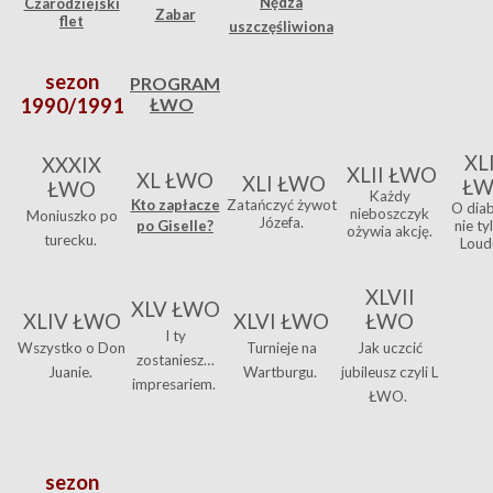
Nędza
Czarodziejski
Zabar
flet
uszczęśliwiona
sezon
PROGRAM
1990/1991
ŁWO
XLI
XXXIX
XLII ŁWO
XL ŁWO
XLI ŁWO
Ł
ŁWO
Każdy
Kto zapłacze
Zatańczyć żywot
O dia
nieboszczyk
Moniuszko po
Józefa.
po Giselle?
nie ty
ożywia akcję.
turecku.
Loud
XLVII
XLV ŁWO
XLIV ŁWO
XLVI ŁWO
ŁWO
I ty
Wszystko o Don
Turnieje na
Jak uczcić
zostaniesz…
Juanie.
Wartburgu.
jubileusz czyli L
impresariem.
ŁWO.
sezon