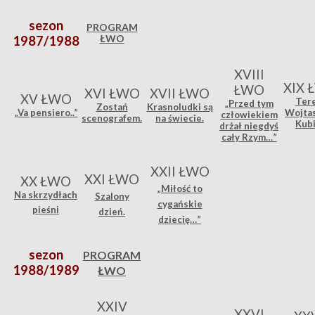
sezon
PROGRAM
ŁWO
1987/1988
XVIII
XIX 
ŁWO
XVI ŁWO
XVII ŁWO
XV ŁWO
Ter
„Przed tym
Zostań
Krasnoludki są
„Va pensiero..”
Wojta
człowiekiem
scenografem.
na świecie.
Kub
drżał niegdyś
cały Rzym…”
XXII ŁWO
XXI ŁWO
XX ŁWO
„Miłość to
Na skrzydłach
Szalony
cygańskie
pieśn
i
dzień.
dziecię…”
sezon
PROGRAM
1988/1989
ŁWO
XXIV
XXVI