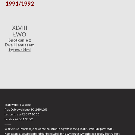
1991/1992
XLVIII
ŁWO
Spotkanie z
Ewą i Januszem
Łętowskimi
Teatr Wielki w Łodzi
Plac Dąbrowskiego, 90-249 Łódź
tel. centrala
42 647 20 00
tel./fax
42 631 95 52
-------
Wszystkie informacje zawarte na stronie są własnością Teatru Wielkiego w Łodzi.
Kopiowanie, powielanie lub jakiekolwiek inne wykorzystywanie bez zgody Teatru jest