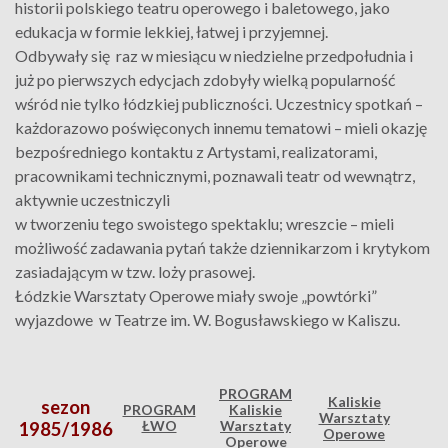
historii polskiego teatru operowego i baletowego, jako
edukacja w formie lekkiej, łatwej i przyjemnej.
Odbywały się raz w miesiącu w niedzielne przedpołudnia i
już po pierwszych edycjach zdobyły wielką popularność
wśród nie tylko łódzkiej publiczności. Uczestnicy spotkań –
każdorazowo poświęconych innemu tematowi – mieli okazję
bezpośredniego kontaktu z Artystami, realizatorami,
pracownikami technicznymi, poznawali teatr od wewnątrz,
aktywnie uczestniczyli
w tworzeniu tego swoistego spektaklu; wreszcie – mieli
możliwość zadawania pytań także dziennikarzom i krytykom
zasiadającym w tzw. loży prasowej.
Łódzkie Warsztaty Operowe miały swoje „powtórki”
wyjazdowe w Teatrze im. W. Bogusławskiego w Kaliszu.
PROGRAM
Kaliskie
sezon
PROGRAM
Kaliskie
Warsztaty
ŁWO
Warsztaty
1985/1986
Operowe
Operowe