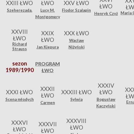
XXV
XXIII ŁWO
ŁWO
XXV ŁWO
ŁWO
Ł
Szeherezada.
Lucy M.
Fiodor Szalapin
Maria 
Henryk Czyż
Montgomery
XXVIII
XXIX
XXX ŁWO
ŁWO
ŁWO
Wacław
Richard
Jan Kiepura
Niżyński
Strauss
sezon
PROGRAM
1989/1990
ŁWO
XXXIV
XXXII
XX
XXXI ŁWO
XXXIII ŁWO
ŁWO
ŁWO
Ł
Scena młodych
Sylwia
Bogusław
Ern
Carmen
Kaczyński
XXXVIII
XXXVI
XXXVII
ŁWO
ŁWO
ŁWO