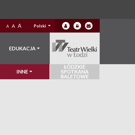
A
A
Polski
A
EDUKACJA
ŁÓDZKIE
INNE
SPOTKANA
BALETOWE