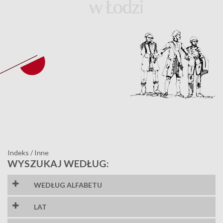
Indeks
/
Inne
WYSZUKAJ WEDŁUG:
WEDŁUG ALFABETU
1
2
3
8
A
LAT
1
A
B
C
D