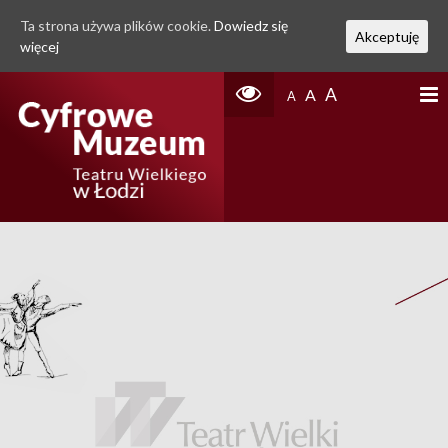
Ta strona używa plików cookie.
Dowiedz się
Akceptuję
więcej
A
A
A