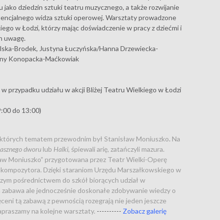
jako dziedzin sztuki teatru muzycznego, a także rozwijanie
tencjalnego widza sztuki operowej. Warsztaty prowadzone
ego w Łodzi, którzy mając doświadczenie w pracy z dziećmi i
ch uwagę.
ska-Brodek, Justyna Łuczyńska/Hanna Drzewiecka-
Dagny Konopacka-Maćkowiak
ł
w przypadku udziału w akcji Bliżej Teatru Wielkiego w Łodzi
9:00 do 13:00)
e, których tematem przewodnim był Stanisław Moniuszko
.
Na
rasznego dworu
lub
Halki
, śpiewali arię, zatańczyli mazura.
ław Moniuszko” przygotowana przez Teatr Wielki-Operę
in kompozytora. Dzięki staraniom Urzędu Marszałkowskiego w
 naszym pośrednictwem do szkół biorących udział w
ra zabawa ale jednocześnie doskonałe zdobywanie wiedzy o
ceni tą zabawą z pewnością rozegrają nie jeden jeszcze
apraszamy na kolejne warsztaty.
----------
Zobacz galerię