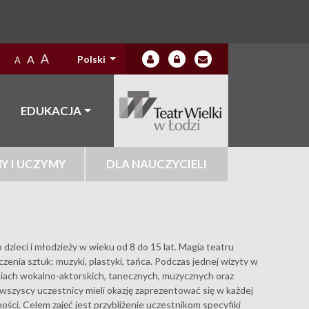
A
A
Polski
A
EDUKACJA
Y I UCZYMY
DLA NAUCZYCIELI
o dzieci i młodzieży w wieku od 8 do 15 lat. Magia teatru
zenia sztuk: muzyki, plastyki, tańca. Podczas jednej wizyty w
ciach wokalno-aktorskich, tanecznych, muzycznych oraz
y wszyscy uczestnicy mieli okazję zaprezentować się w każdej
ości. Celem zajęć jest przybliżenie uczestnikom specyfiki