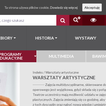
Ta strona używa plików cookie.
Dowiedz się więcej
Akceptuję
ZBIORY
HISTORIA
WYSTAWY
PROGRAMY
MULTIMEDIA
BAWIM
EDUKACYJNE
Indeks
/
Warsztaty artystyczne
WARSZTATY ARTYSTYCZNE
---------- Zajęcia multidyscyplinarne, skierowane d
operowego jest wyjątkowa, gdyż składa się z połąc
Teatrze uczestnicy mają możliwość udziału w zaję
plastycznych. Zajęcia zmieniają się co godzinę, ab
z tych dyscyplin oraz nabyć nową wiedzę i umiejętn