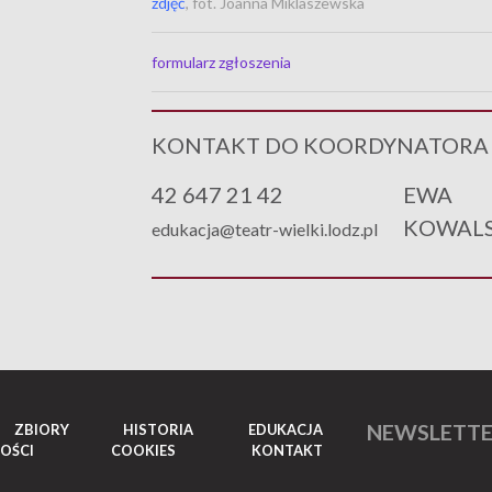
zdjęć
, fot. Joanna Miklaszewska
formularz zgłoszenia
KONTAKT DO KOORDYNATORA
42 647 21 42
EWA
KOWALS
edukacja@teatr-wielki.lodz.pl
NEWSLETT
ZBIORY
HISTORIA
EDUKACJA
OŚCI
COOKIES
KONTAKT