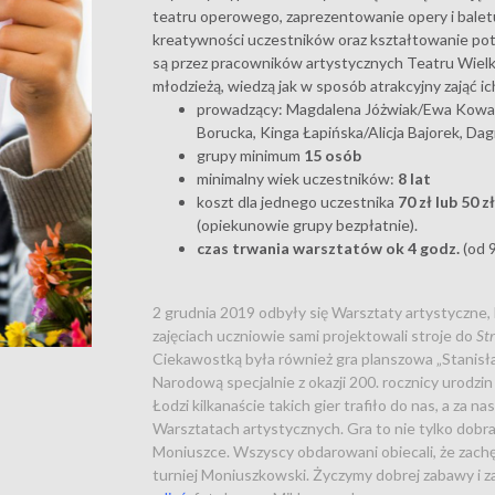
teatru operowego, zaprezentowanie opery i baletu 
kreatywności uczestników oraz kształtowanie po
są przez pracowników artystycznych Teatru Wielki
młodzieżą, wiedzą jak w sposób atrakcyjny zająć i
prowadzący: Magdalena Jóżwiak/Ewa Kowal
Borucka, Kinga Łapińska/Alicja Bajorek, 
grupy minimum
15 osób
minimalny wiek uczestników:
8 lat
koszt dla jednego uczestnika
70 zł lub 50 z
(opiekunowie grupy bezpłatnie).
czas trwania warsztatów ok 4 godz.
(od 
2 grudnia 2019 odbyły się Warsztaty artystyczn
zajęciach uczniowie sami projektowali stroje do
St
Ciekawostką była również gra planszowa „Stanis
Narodową specjalnie z okazji 200. rocznicy urodz
Łodzi kilkanaście takich gier trafiło do nas, a za
Warsztatach artystycznych. Gra to nie tylko dob
Moniuszce. Wszyscy obdarowani obiecali, że zachę
turniej Moniuszkowski. Życzymy dobrej zabawy i z