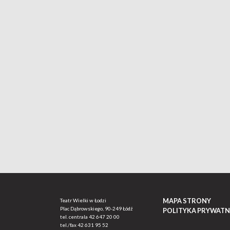
MAPA STRONY
Teatr Wielki w Łodzi
Plac Dąbrowskiego, 90-249 Łódź
POLITYKA PRYWATN
tel. centrala
42 647 20 00
tel./fax
42 631 95 52