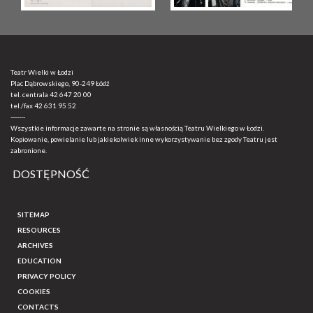
Teatr Wielki w Łodzi
Plac Dąbrowskiego, 90-249 Łódź
tel. centrala
42 647 20 00
tel./fax
42 631 95 52
-------
Wszystkie informacje zawarte na stronie są własnością Teatru Wielkiego w Łodzi.
Kopiowanie, powielanie lub jakiekolwiek inne wykorzystywanie bez zgody Teatru jest
zabronione.
DOSTĘPNOŚĆ
SITEMAP
RESOURCES
ARCHIVES
EDUCATION
PRIVACY POLICY
COOKIES
CONTACTS