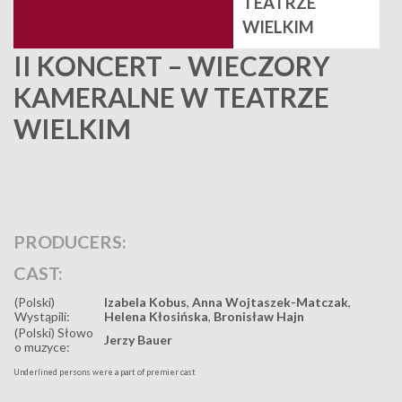
TEATRZE
WIELKIM
II KONCERT – WIECZORY
KAMERALNE W TEATRZE
WIELKIM
PRODUCERS:
CAST:
(Polski)
Izabela Kobus
,
Anna Wojtaszek-Matczak
,
Wystąpili:
Helena Kłosińska
,
Bronisław Hajn
(Polski) Słowo
Jerzy Bauer
o muzyce:
Underlined persons were a part of premier cast