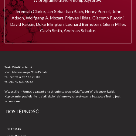
W programie utwory kompozytorów:
Jeremiah Clarke, Jan Sebastian Bach, Henry Purcell, John
Adson, Wolfgang A. Mozart, Frigyes Hidas, Giacomo Puccini,
David Raksin, Duke Ellington, Leonard Bernstein, Glenn Miller,
Gavin Smth, Andreas Schulte.
Teatr Wielki w Łodzi
Plac Dąbrowskiego, 90-249 Łódź
tel. centrala
42 647 20 00
tel./fax
42 631 95 52
-------
Wszystkie informacje zawarte na stronie są własnością Teatru Wielkiego w Łodzi.
Kopiowanie, powielanie lub jakiekolwiek inne wykorzystywanie bez zgody Teatru jest
zabronione.
DOSTĘPNOŚĆ
SITEMAP
RESOURCES