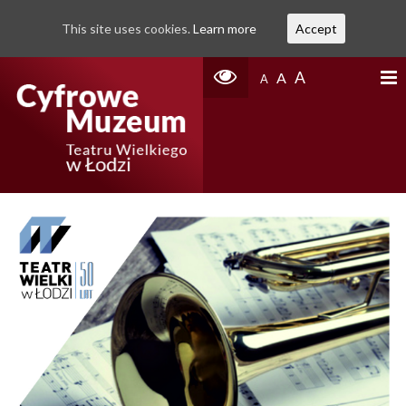
This site uses cookies.
Learn more
Accept
A
A
A