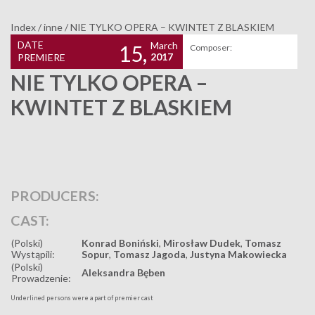
Index
/
inne
/
NIE TYLKO OPERA – KWINTET Z BLASKIEM
DATE
March
15,
Composer:
2017
PREMIERE
NIE TYLKO OPERA –
KWINTET Z BLASKIEM
PRODUCERS:
CAST:
(Polski)
Konrad Boniński
,
Mirosław Dudek
,
Tomasz
Wystąpili:
Sopur
,
Tomasz Jagoda
,
Justyna Makowiecka
(Polski)
Aleksandra Bęben
Prowadzenie:
Underlined persons were a part of premier cast