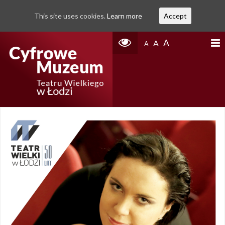
This site uses cookies.
Learn more
Accept
A
A
A