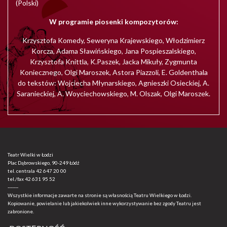
(Polski)
W programie piosenki kompozytorów:
Krzysztofa Komedy, Seweryna Krajewskiego, Włodzimierz
Korcza, Adama Sławińskiego, Jana Pospieszalskiego,
Krzysztofa Knittla, K.Paszek, Jacka Mikuły, Zygmunta
Koniecznego, Olgi Maroszek, Astora Piazzoli, E. Goldenthala
do tekstów: Wojciecha Młynarskiego, Agnieszki Osieckiej, A.
Saranieckiej, A. Woyciechowskiego, M. Olszak, Olgi Maroszek.
Teatr Wielki w Łodzi
Plac Dąbrowskiego, 90-249 Łódź
tel. centrala
42 647 20 00
tel./fax
42 631 95 52
-------
Wszystkie informacje zawarte na stronie są własnością Teatru Wielkiego w Łodzi.
Kopiowanie, powielanie lub jakiekolwiek inne wykorzystywanie bez zgody Teatru jest
zabronione.