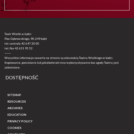
Teatr Wielki w Łodzi
Plac Dąbrowskiego, 90-249 Łódź
tel. centrala
42 647 20 00
tel./fax
42 631 95 52
-------
Wszystkie informacje zawarte na stronie są własnością Teatru Wielkiego w Łodzi.
Kopiowanie, powielanie lub jakiekolwiek inne wykorzystywanie bez zgody Teatru jest
zabronione.
DOSTĘPNOŚĆ
SITEMAP
RESOURCES
ARCHIVES
EDUCATION
PRIVACY POLICY
COOKIES