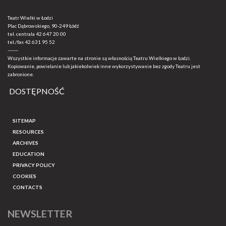
Teatr Wielki w Łodzi
Plac Dąbrowskiego, 90-249 Łódź
tel. centrala
42 647 20 00
tel./fax
42 631 95 52
-------
Wszystkie informacje zawarte na stronie są własnością Teatru Wielkiego w Łodzi.
Kopiowanie, powielanie lub jakiekolwiek inne wykorzystywanie bez zgody Teatru jest
zabronione.
DOSTĘPNOŚĆ
SITEMAP
RESOURCES
ARCHIVES
EDUCATION
PRIVACY POLICY
COOKIES
CONTACTS
NEWSLETTER