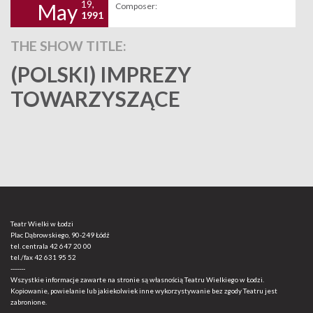
19,
May
Composer:
1991
THE SHOW TITLE:
(POLSKI) IMPREZY
TOWARZYSZĄCE
Teatr Wielki w Łodzi
Plac Dąbrowskiego, 90-249 Łódź
tel. centrala
42 647 20 00
tel./fax
42 631 95 52
-------
Wszystkie informacje zawarte na stronie są własnością Teatru Wielkiego w Łodzi.
Kopiowanie, powielanie lub jakiekolwiek inne wykorzystywanie bez zgody Teatru jest
zabronione.