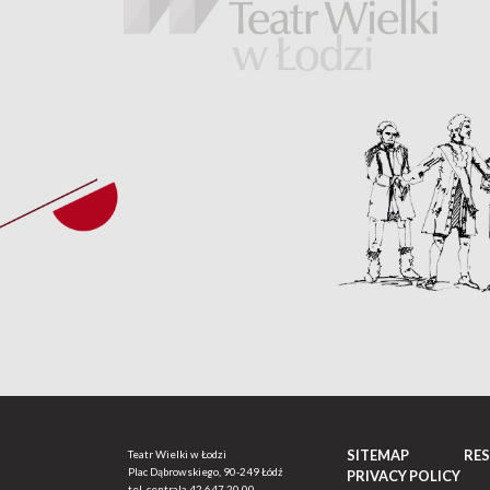
SITEMAP
RE
Teatr Wielki w Łodzi
Plac Dąbrowskiego, 90-249 Łódź
PRIVACY POLICY
tel. centrala
42 647 20 00