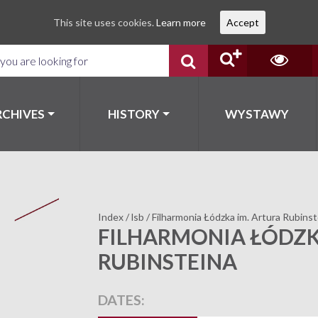
This site uses cookies.
Learn more
Accept
RCHIVES
HISTORY
WYSTAWY
Index
/
lsb
/
Filharmonia Łódzka im. Artura Rubinst
FILHARMONIA ŁÓDZK
RUBINSTEINA
DATES: