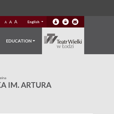
A
A
English
A
EDUCATION
eina
A IM. ARTURA