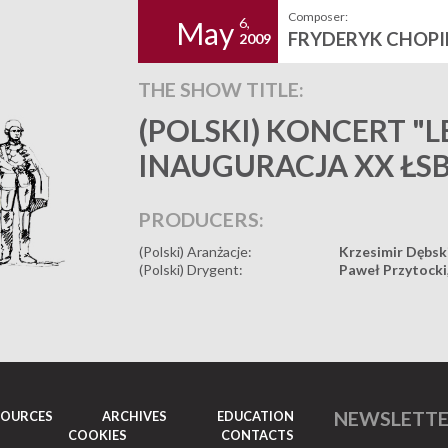
Composer:
6,
May
FRYDERYK CHOPI
2009
THE SHOW TITLE:
(POLSKI) KONCERT "
INAUGURACJA XX ŁS
PRODUCERS:
(Polski) Aranżacje:
Krzesimir Dębsk
(Polski) Drygent:
Paweł Przytocki
NEWSLETT
SOURCES
ARCHIVES
EDUCATION
COOKIES
CONTACTS