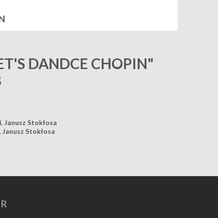
N
LET'S DANDCE CHOPIN"
B
i
,
Janusz Stokłosa
,
Janusz Stokłosa
ER