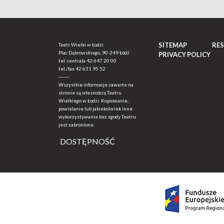
SITEMAP
RE
Teatr Wielki w Łodzi
Plac Dąbrowskiego, 90-249 Łódź
PRIVACY POLICY
tel. centrala
42 647 20 00
tel./fax
42 631 95 52
-------
Wszystkie informacje zawarte na
stronie są własnością Teatru
Wielkiego w Łodzi. Kopiowanie,
powielanie lub jakiekolwiek inne
wykorzystywanie bez zgody Teatru
jest zabronione.
DOSTĘPNOŚĆ