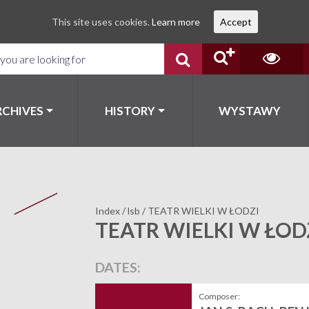
This site uses cookies.
Learn more
Accept
RCHIVES
HISTORY
WYSTAWY
Index
/
lsb
/
TEATR WIELKI W ŁODZI
TEATR WIELKI W ŁOD
DATES:
Composer: