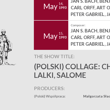
JAN S. BACH, BE
14,
May
CARL ORFF, ART O
1993
PETER GABRIEL, 
Composer:
JAN S. BACH, BE
15,
May
CARL ORFF, ART O
1993
PETER GABRIEL, 
THE SHOW TITLE:
(POLSKI) COLLAGE: C
LALKI, SALOME
PRODUCERS:
(Polski) Współpraca:
Małgorzata Sła