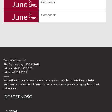
5,
June
Composer:
1981
6,
June
Composer:
1981
Teatr Wielki w Łodzi
Plac Dąbrowskiego, 90-249 Łódź
tel. centrala
42 647 20 00
tel./fax
42 631 95 52
-------
Wszystkie informacje zawarte na stronie są własnością Teatru Wielkiego w Łodzi.
Kopiowanie, powielanie lub jakiekolwiek inne wykorzystywanie bez zgody Teatru jest
zabronione.
DOSTĘPNOŚĆ
SITEMAP