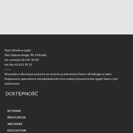
Teatr Wielki w Łodzi
Plac Dąbrowskiego, 90-249 Łódź
tel. centrala
42 647 20 00
tel./fax
42 631 95 52
-------
Wszystkie informacje zawarte na stronie są własnością Teatru Wielkiego w Łodzi.
Kopiowanie, powielanie lub jakiekolwiek inne wykorzystywanie bez zgody Teatru jest
zabronione.
DOSTĘPNOŚĆ
SITEMAP
RESOURCES
ARCHIVES
EDUCATION