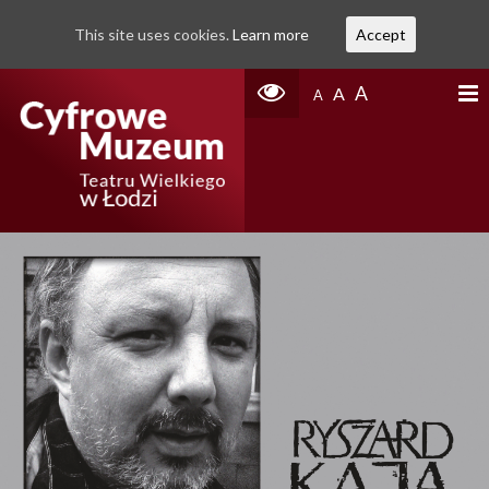
This site uses cookies.
Learn more
Accept
A
A
A