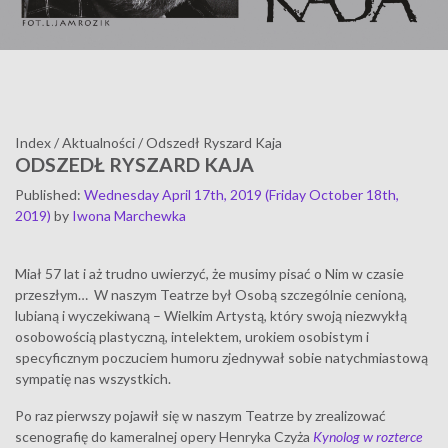
Index
/
Aktualności
/
Odszedł Ryszard Kaja
ODSZEDŁ RYSZARD KAJA
Published
:
Wednesday April 17th, 2019
(Friday October 18th,
2019)
by
Iwona Marchewka
Miał 57 lat i aż trudno uwierzyć, że musimy pisać o Nim w czasie
przeszłym… W naszym Teatrze był Osobą szczególnie cenioną,
lubianą i wyczekiwaną – Wielkim Artystą, który swoją niezwykłą
osobowością plastyczną, intelektem, urokiem osobistym i
specyficznym poczuciem humoru zjednywał sobie natychmiastową
sympatię nas wszystkich.
Po raz pierwszy pojawił się w naszym Teatrze by zrealizować
scenografię do kameralnej opery Henryka Czyża
Kynolog w rozterce