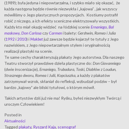
(1989); była jedyna i niepowtarzalna, i szybko miało się okazać, że
każda następna będzie równie niezwykła i „kajowa” , jak wszyscy
mówiliśmy o Jego plastycznych propozycjach. Kostiumy potrafił
robić z niczego, a ich efekty sceniczne elektryzowały wszystkich.
Każdy kto miał okazję widzieć na łódzkiej scenie
Ernaniego
,
Bal
maskowy
,
Don Carlosa
czy
Carmen
i balety:
Gershwin, Romeo i Julia
(
1992
i
2010
) i
Makbet
już zawsze będzie kojarzył te tytuły z Jego
nazwiskiem, z Jego niepowtarzalnym stylem i oryginalnością
realizacji plastyki na scenie.
Te same cechy charakteryzują plakaty Jego autorstwa. Dla naszego
Teatru stworzył prawdziwe dzieła plastyczne do:
Don Giovanniego
(dwie inscenizacje),
Ernaniego
,
Trubadura
,
Toski
,
Diabłów z Loudun,
Strasznego dworu, Romea i Julii, Kopciuszka
, a każdy z plakatów
zatrzymywał wzrok, skłaniał do refleksji, wzbudzał podziw – był
bardzo „kajowy” ale bliski tytułowi, o którym mówił.
Takich artystów dziś już nie ma! Ryśku, byłeś niezwykłym Twórcą i
uroczym Człowiekiem!
Posted in
Aktualności
Tagged
plakaty
,
Ryszard Kaja
,
scenograf