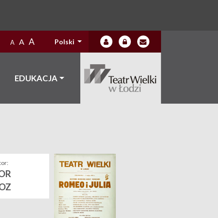
A
A
Polski
A
EDUKACJA
or:
OR
IOZ