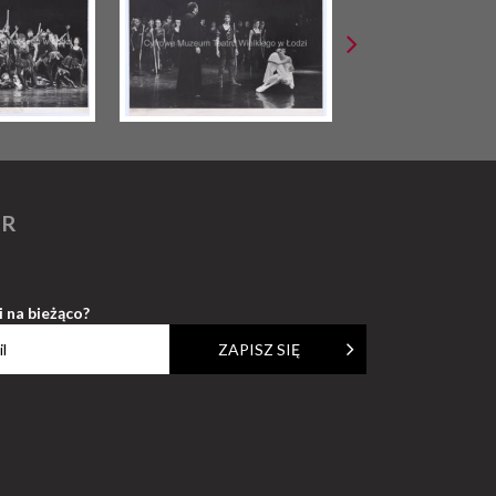
ER
i na bieżąco?