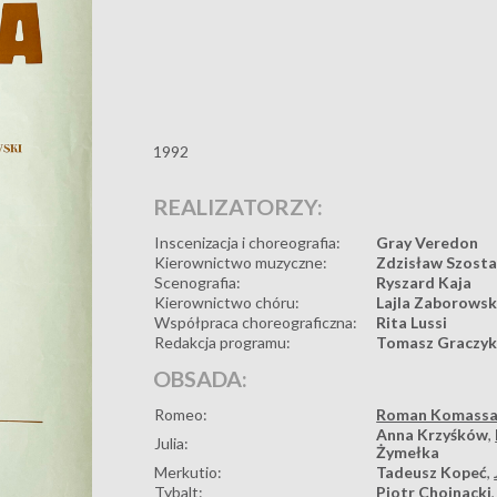
1992
REALIZATORZY:
Inscenizacja i choreografia:
Gray Veredon
Kierownictwo muzyczne:
Zdzisław Szost
Scenografia:
Ryszard Kaja
Kierownictwo chóru:
Lajla Zaborows
Współpraca choreograficzna:
Rita Lussi
Redakcja programu:
Tomasz Graczy
OBSADA:
Romeo:
Roman Komass
Anna Krzyśków
,
Julia:
Żymełka
Merkutio:
Tadeusz Kopeć
,
Tybalt:
Piotr Chojnacki