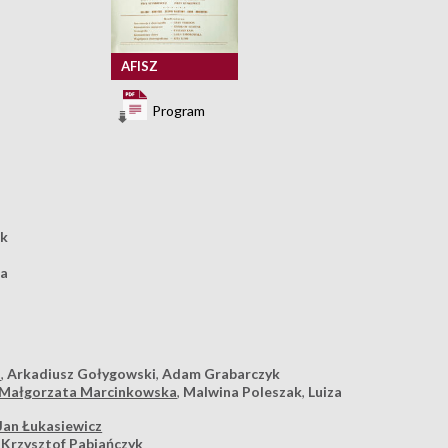
AFISZ
Program
ak
ka
k
a
,
Arkadiusz Gołygowski
,
Adam Grabarczyk
Małgorzata Marcinkowska
,
Malwina Poleszak
,
Luiza
Jan Łukasiewicz
,
Krzysztof Pabjańczyk