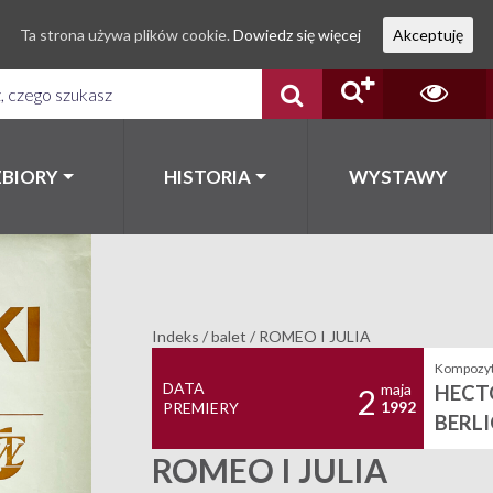
Ta strona używa plików cookie.
Dowiedz się więcej
Akceptuję
ZBIORY
HISTORIA
WYSTAWY
Indeks
/
balet
/
ROMEO I JULIA
Kompozyt
DATA
maja
HECT
2
1992
PREMIERY
BERL
ROMEO I JULIA