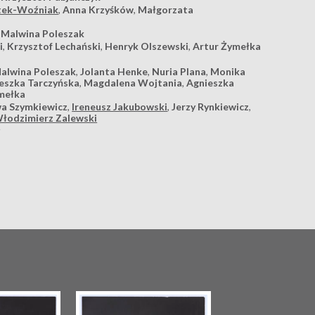
tek-Woźniak
,
Anna Krzyśków
,
Małgorzata
,
Malwina Poleszak
i
,
Krzysztof Lechański
,
Henryk Olszewski
,
Artur Żymełka
alwina Poleszak
,
Jolanta Henke
,
Nuria Plana
,
Monika
eszka Tarczyńska
,
Magdalena Wojtania
,
Agnieszka
ymełka
a Szymkiewicz
,
Ireneusz Jakubowski
,
Jerzy Rynkiewicz
,
łodzimierz Zalewski
y