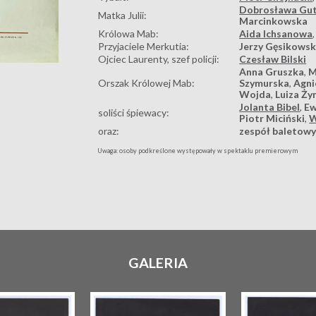
Dobrosława Gu
Matka Julii:
Marcinkowska
Królowa Mab:
Aida Ichsanowa
Przyjaciele Merkutia:
Jerzy Gęsikowsk
Ojciec Laurenty, szef policji:
Czesław Bilski
Anna Gruszka
,
M
Orszak Królowej Mab:
Szymurska
,
Agni
Wojda
,
Luiza Ż
Jolanta Bibel
,
Ew
soliści śpiewacy:
Piotr Miciński
,
W
oraz:
zespół baletow
Uwaga: osoby podkreślone występowały w spektaklu premierowym
GALERIA