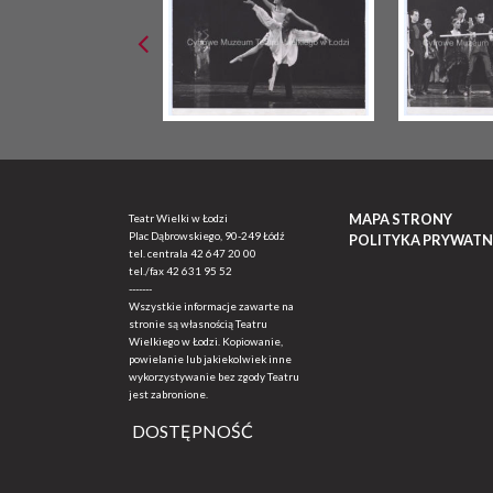
MAPA STRONY
Teatr Wielki w Łodzi
Plac Dąbrowskiego, 90-249 Łódź
POLITYKA PRYWATN
tel. centrala
42 647 20 00
tel./fax
42 631 95 52
-------
Wszystkie informacje zawarte na
stronie są własnością Teatru
Wielkiego w Łodzi. Kopiowanie,
powielanie lub jakiekolwiek inne
wykorzystywanie bez zgody Teatru
jest zabronione.
DOSTĘPNOŚĆ