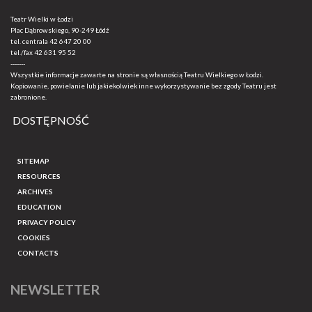
Teatr Wielki w Łodzi
Plac Dąbrowskiego, 90-249 Łódź
tel. centrala
42 647 20 00
tel./fax
42 631 95 52
-------
Wszystkie informacje zawarte na stronie są własnością Teatru Wielkiego w Łodzi.
Kopiowanie, powielanie lub jakiekolwiek inne wykorzystywanie bez zgody Teatru jest
zabronione.
DOSTĘPNOŚĆ
SITEMAP
RESOURCES
ARCHIVES
EDUCATION
PRIVACY POLICY
COOKIES
CONTACTS
NEWSLETTER