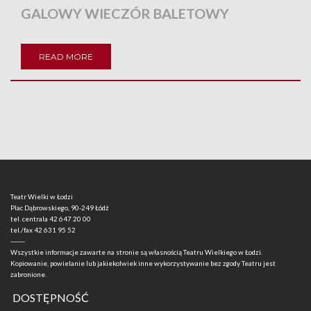
GALOWY WIECZÓR BALETOWY
READ MORE
Teatr Wielki w Łodzi
Plac Dąbrowskiego, 90-249 Łódź
tel. centrala
42 647 20 00
tel./fax
42 631 95 52
-------
Wszystkie informacje zawarte na stronie są własnością Teatru Wielkiego w Łodzi.
Kopiowanie, powielanie lub jakiekolwiek inne wykorzystywanie bez zgody Teatru jest
zabronione.
DOSTĘPNOŚĆ