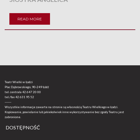
READ MORE
Teatr Wielki w Łodzi
Plac Dąbrowskiego, 90-249 Łódź
tel. centrala
42 647 20 00
tel./fax
42 631 95 52
-------
Wszystkie informacje zawarte na stronie są własnością Teatru Wielkiego w Łodzi.
Kopiowanie, powielanie lub jakiekolwiek inne wykorzystywanie bez zgody Teatru jest
zabronione.
DOSTĘPNOŚĆ