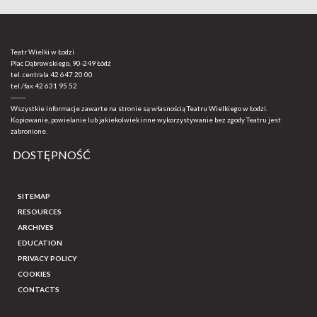
Teatr Wielki w Łodzi
Plac Dąbrowskiego, 90-249 Łódź
tel. centrala
42 647 20 00
tel./fax
42 631 95 52
-------
Wszystkie informacje zawarte na stronie są własnością Teatru Wielkiego w Łodzi.
Kopiowanie, powielanie lub jakiekolwiek inne wykorzystywanie bez zgody Teatru jest
zabronione.
DOSTĘPNOŚĆ
SITEMAP
RESOURCES
ARCHIVES
EDUCATION
PRIVACY POLICY
COOKIES
CONTACTS