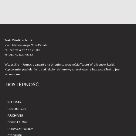
Teatr Wielki w Łodzi
Plac Dąbrowskiego, 90-249 Łódź
tel. centrala
42 647 20 00
tel./fax
42 631 95 52
-------
Wszystkie informacje zawarte na stronie są własnością Teatru Wielkiego w Łodzi.
Kopiowanie, powielanie lub jakiekolwiek inne wykorzystywanie bez zgody Teatru jest
zabronione.
DOSTĘPNOŚĆ
SITEMAP
RESOURCES
ARCHIVES
EDUCATION
PRIVACY POLICY
COOKIES