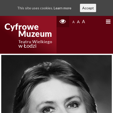
This site uses cookies.
Learn more
Accept
A
A
A