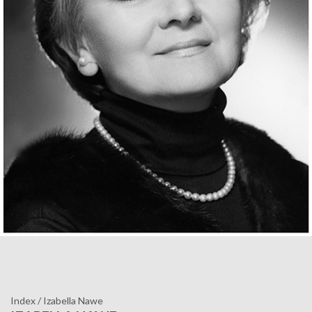
Index
/
Izabella Nawe