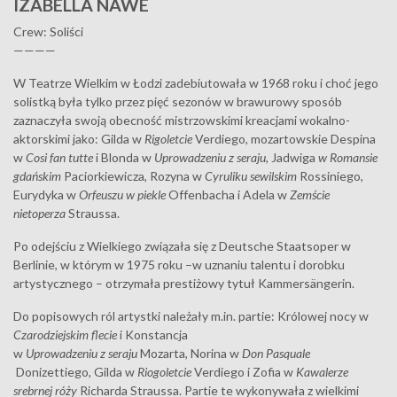
IZABELLA NAWE
Crew: Soliści
————
W Teatrze Wielkim w Łodzi zadebiutowała w 1968 roku i choć jego
solistką była tylko przez pięć sezonów w brawurowy sposób
zaznaczyła swoją obecność mistrzowskimi kreacjami wokalno-
aktorskimi jako: Gilda w
Rigoletcie
Verdiego, mozartowskie Despina
w
Cosi fan tutte
i Blonda w
Uprowadzeniu z seraju,
Jadwiga
w Romansie
gdańskim
Paciorkiewicza, Rozyna w
Cyruliku sewilskim
Rossiniego,
Eurydyka w
Orfeuszu w piekle
Offenbacha i Adela w
Zemście
nietoperza
Straussa.
Po odejściu z Wielkiego związała się z Deutsche Staatsoper w
Berlinie, w którym w 1975 roku –w uznaniu talentu i dorobku
artystycznego – otrzymała prestiżowy tytuł Kammersängerin.
Do popisowych ról artystki należały m.in. partie: Królowej nocy w
Czarodziejskim flecie
i Konstancja
w
Uprowadzeniu z seraju
Mozarta, Norina w
Don Pasquale
Donizettiego, Gilda w
Riogoletcie
Verdiego i Zofia w
Kawalerze
srebrnej róży
Richarda Straussa. Partie te wykonywała z wielkimi