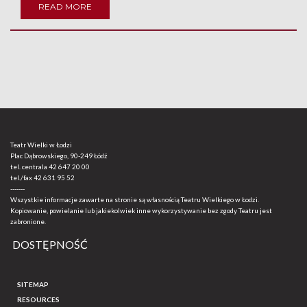
READ MORE
Teatr Wielki w Łodzi
Plac Dąbrowskiego, 90-249 Łódź
tel. centrala
42 647 20 00
tel./fax
42 631 95 52
-------
Wszystkie informacje zawarte na stronie są własnością Teatru Wielkiego w Łodzi.
Kopiowanie, powielanie lub jakiekolwiek inne wykorzystywanie bez zgody Teatru jest
zabronione.
DOSTĘPNOŚĆ
SITEMAP
RESOURCES