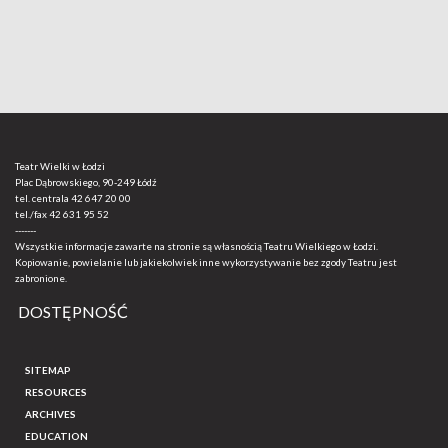
Teatr Wielki w Łodzi
Plac Dąbrowskiego, 90-249 Łódź
tel. centrala
42 647 20 00
tel./fax
42 631 95 52
-------
Wszystkie informacje zawarte na stronie są własnością Teatru Wielkiego w Łodzi.
Kopiowanie, powielanie lub jakiekolwiek inne wykorzystywanie bez zgody Teatru jest
zabronione.
DOSTĘPNOŚĆ
SITEMAP
RESOURCES
ARCHIVES
EDUCATION