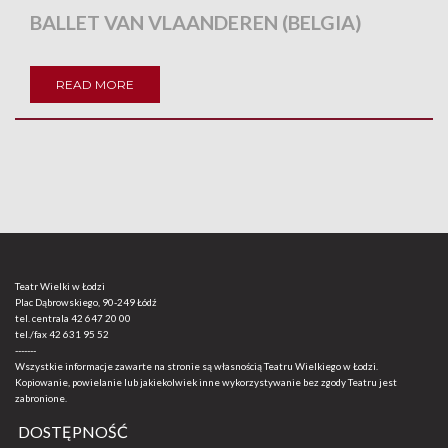
BALLET VAN VLAANDEREN (BELGIA)
READ MORE
Teatr Wielki w Łodzi
Plac Dąbrowskiego, 90-249 Łódź
tel. centrala
42 647 20 00
tel./fax
42 631 95 52
-------
Wszystkie informacje zawarte na stronie są własnością Teatru Wielkiego w Łodzi.
Kopiowanie, powielanie lub jakiekolwiek inne wykorzystywanie bez zgody Teatru jest
zabronione.
DOSTĘPNOŚĆ