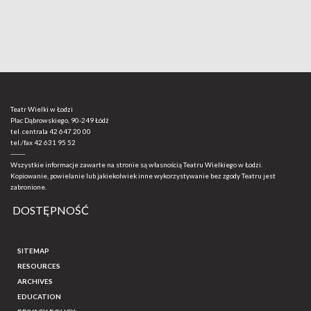
Teatr Wielki w Łodzi
Plac Dąbrowskiego, 90-249 Łódź
tel. centrala
42 647 20 00
tel./fax
42 631 95 52
-------
Wszystkie informacje zawarte na stronie są własnością Teatru Wielkiego w Łodzi.
Kopiowanie, powielanie lub jakiekolwiek inne wykorzystywanie bez zgody Teatru jest
zabronione.
DOSTĘPNOŚĆ
SITEMAP
RESOURCES
ARCHIVES
EDUCATION