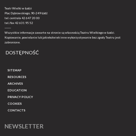
Teatr Wielki w Łodzi
Plac Dąbrowskiego, 90-249 Łódź
tel. centrala
42 647 20 00
tel./fax
42 631 95 52
-------
Wszystkie informacje zawarte na stronie są własnością Teatru Wielkiego w Łodzi.
Kopiowanie, powielanie lub jakiekolwiek inne wykorzystywanie bez zgody Teatru jest
zabronione.
DOSTĘPNOŚĆ
SITEMAP
RESOURCES
ARCHIVES
EDUCATION
PRIVACY POLICY
COOKIES
CONTACTS
NEWSLETTER