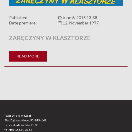
Published:
June 6, 2018 13:38
Date premiere:
12, November 1977
ZARĘCZYNY W KLASZTORZE
READ MORE
Teatr Wielki w Łodzi
Plac Dąbrowskiego, 90-249 Łódź
tel. centrala
42 647 20 00
tel./fax
42 631 95 52