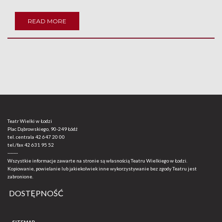
READ MORE
Teatr Wielki w Łodzi
Plac Dąbrowskiego, 90-249 Łódź
tel. centrala
42 647 20 00
tel./fax
42 631 95 52
-------
Wszystkie informacje zawarte na stronie są własnością Teatru Wielkiego w Łodzi.
Kopiowanie, powielanie lub jakiekolwiek inne wykorzystywanie bez zgody Teatru jest
zabronione.
DOSTĘPNOŚĆ