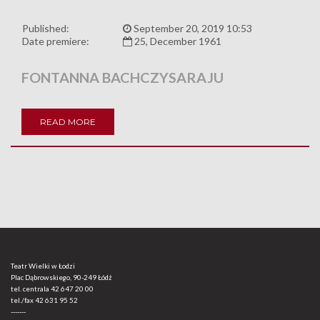
Published:
September 20, 2019 10:53
Date premiere:
25, December 1961
FONTANNA BACHCZYSARAJU
READ MORE
Teatr Wielki w Łodzi
Plac Dąbrowskiego, 90-249 Łódź
tel. centrala
42 647 20 00
tel./fax
42 631 95 52
-------