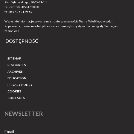
Plac Dąbrowskiego, 90-249 Łódź
tel. centrala
42 647 20 00
tel./fax
42 631 95 52
-------
Wszystkie informacje zawarte na stronie są własnością Teatru Wielkiego w Łodzi.
Kopiowanie, powielanie lub jakiekolwiek inne wykorzystywanie bez zgody Teatru jest
zabronione.
DOSTĘPNOŚĆ
SITEMAP
RESOURCES
ARCHIVES
EDUCATION
PRIVACY POLICY
COOKIES
CONTACTS
NEWSLETTER
Email