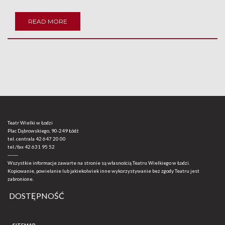
READ MORE
Teatr Wielki w Łodzi
Plac Dąbrowskiego, 90-249 Łódź
tel. centrala
42 647 20 00
tel./fax
42 631 95 52
-------
Wszystkie informacje zawarte na stronie są własnością Teatru Wielkiego w Łodzi.
Kopiowanie, powielanie lub jakiekolwiek inne wykorzystywanie bez zgody Teatru jest
zabronione.
DOSTĘPNOŚĆ