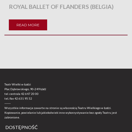
ROYAL BALLET OF FLANDERS (BELGIA)
READ MORE
Teatr Wielki w Łodzi
Plac Dąbrowskiego, 90-249 Łódź
tel. centrala
42 647 20 00
tel./fax
42 631 95 52
-------
Wszystkie informacje zawarte na stronie są własnością Teatru Wielkiego w Łodzi.
Kopiowanie, powielanie lub jakiekolwiek inne wykorzystywanie bez zgody Teatru jest
zabronione.
DOSTĘPNOŚĆ