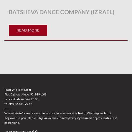
BATSHEVA DANCE COMPANY (IZRAEL)
READ MORE
Teatr Wielki w Łodzi
Plac Dąbrowskiego, 90-249 Łódź
tel. centrala
42 647 20 00
tel./fax
42 631 95 52
-------
Wszystkie informacje zawarte na stronie są własnością Teatru Wielkiego w Łodzi.
Kopiowanie, powielanie lub jakiekolwiek inne wykorzystywanie bez zgody Teatru jest
zabronione.