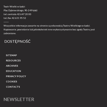
Teatr Wielki w Łodzi
Plac Dąbrowskiego, 90-249 Łódź
tel. centrala
42 647 20 00
tel./fax
42 631 95 52
-------
Wszystkie informacje zawarte na stronie są własnością Teatru Wielkiego w Łodzi.
Kopiowanie, powielanie lub jakiekolwiek inne wykorzystywanie bez zgody Teatru jest
zabronione.
DOSTĘPNOŚĆ
SITEMAP
RESOURCES
ARCHIVES
EDUCATION
PRIVACY POLICY
COOKIES
CONTACTS
NEWSLETTER