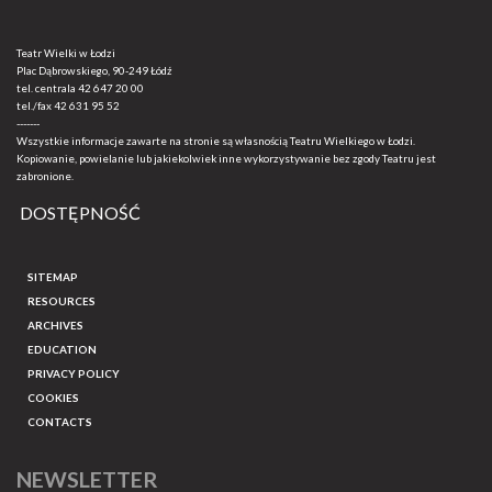
Teatr Wielki w Łodzi
Plac Dąbrowskiego, 90-249 Łódź
tel. centrala
42 647 20 00
tel./fax
42 631 95 52
-------
Wszystkie informacje zawarte na stronie są własnością Teatru Wielkiego w Łodzi.
Kopiowanie, powielanie lub jakiekolwiek inne wykorzystywanie bez zgody Teatru jest
zabronione.
DOSTĘPNOŚĆ
SITEMAP
RESOURCES
ARCHIVES
EDUCATION
PRIVACY POLICY
COOKIES
CONTACTS
NEWSLETTER