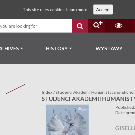
This site uses cookies.
Learn more
Accept
RCHIVES
HISTORY
WYSTAWY
Index
/
studenci Akademii Humanistyczno-Ekonom
STUDENCI AKADEMII HUMANIS
Published
Date prem
GISELL