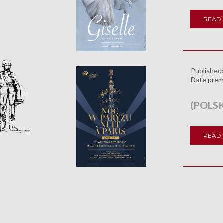
READ
Published
Date prem
(POLS
READ