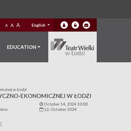
A
A
English
A
EDUCATION
icznej w Łodzi
TYCZNO-EKONOMICZNEJ W ŁODZI
:
October 14, 2024 10:00
iere:
12, October 2024
E