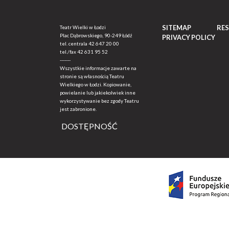
SITEMAP
RE
Teatr Wielki w Łodzi
Plac Dąbrowskiego, 90-249 Łódź
PRIVACY POLICY
tel. centrala
42 647 20 00
tel./fax
42 631 95 52
-------
Wszystkie informacje zawarte na
stronie są własnością Teatru
Wielkiego w Łodzi. Kopiowanie,
powielanie lub jakiekolwiek inne
wykorzystywanie bez zgody Teatru
jest zabronione.
DOSTĘPNOŚĆ