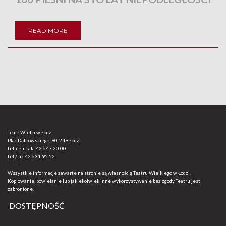
READ MORE
Teatr Wielki w Łodzi
Plac Dąbrowskiego, 90-249 Łódź
tel. centrala
42 647 20 00
tel./fax
42 631 95 52
-------
Wszystkie informacje zawarte na stronie są własnością Teatru Wielkiego w Łodzi.
Kopiowanie, powielanie lub jakiekolwiek inne wykorzystywanie bez zgody Teatru jest
zabronione.
DOSTĘPNOŚĆ