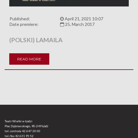
Published:
April 21, 2021 10:07
Date premiere:
25, March 2017
(POLSKI) LAMAILA
READ MORE
Teatr Wielki w Łodzi
Plac Dąbrowskiego, 90-249 Łódź
tel. centrala
42 647 20 00
tel./fax
42 631 95 52