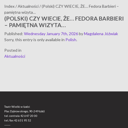
Index
/
Aktualności
/
(Polski) CZY WIECIE, ŻE… Fedora Barbieri –
pamiętna wizyta…
(POLSKI) CZY WIECIE, ŻE… FEDORA BARBIERI
– PAMIĘTNA WIZYTA…
Published
:
Wednesday January 7th, 2026
by
Magdalena Jóźwiak
Sorry, this entry is only available in
Polish
.
Posted in
Aktualności
Teatr Wielki w Łodzi
Plac Dąbrowskiego, 90-249 Łódź
tel. centrala
42 647 20 00
tel./fax
42 631 95 52
-------