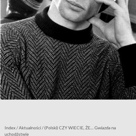
Index
/
Aktualności
/
(Polski) CZY WIECIE, ŻE… Gwiazda na
uchodźstwie