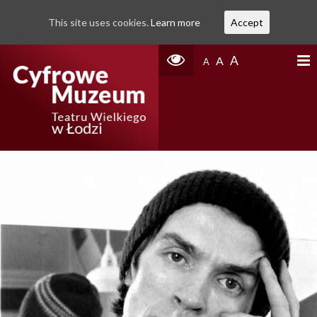
This site uses cookies.
Learn more
Accept
A
A
A