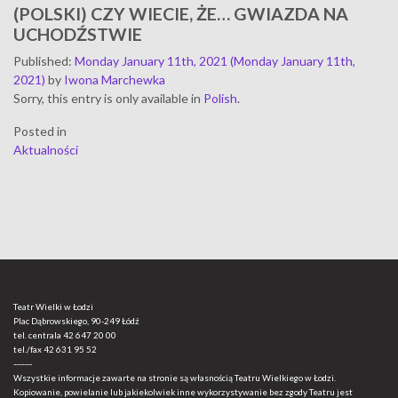
(POLSKI) CZY WIECIE, ŻE… GWIAZDA NA
UCHODŹSTWIE
Published
:
Monday January 11th, 2021
(Monday January 11th,
2021)
by
Iwona Marchewka
Sorry, this entry is only available in
Polish
.
Posted in
Aktualności
Teatr Wielki w Łodzi
Plac Dąbrowskiego, 90-249 Łódź
tel. centrala
42 647 20 00
tel./fax
42 631 95 52
-------
Wszystkie informacje zawarte na stronie są własnością Teatru Wielkiego w Łodzi.
Kopiowanie, powielanie lub jakiekolwiek inne wykorzystywanie bez zgody Teatru jest