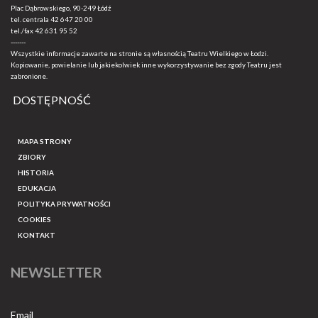
Plac Dąbrowskiego, 90-249 Łódź
tel. centrala
42 647 20 00
tel./fax
42 631 95 52
-------
Wszystkie informacje zawarte na stronie są własnością Teatru Wielkiego w Łodzi.
Kopiowanie, powielanie lub jakiekolwiek inne wykorzystywanie bez zgody Teatru jest
zabronione.
DOSTĘPNOŚĆ
MAPA STRONY
ZBIORY
HISTORIA
EDUKACJA
POLITYKA PRYWATNOŚCI
COOKIES
KONTAKT
NEWSLETTER
Email