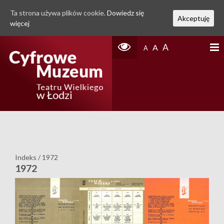
Ta strona używa plików cookie.
Dowiedz się
Akceptuję
więcej
A
A
A
Indeks
/
1972
1972