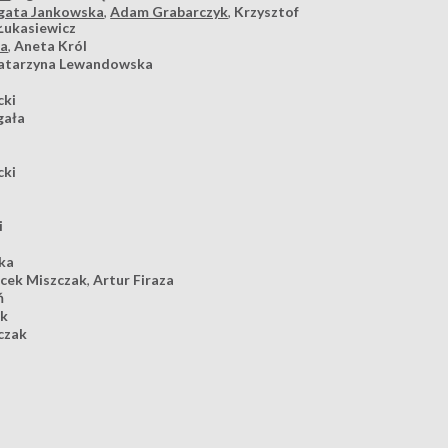
gata Jankowska
,
Adam Grabarczyk
,
Krzysztof
Łukasiewicz
ka
,
Aneta Król
atarzyna Lewandowska
cki
gała
cki
i
ka
acek Miszczak
,
Artur Firaza
ń
ek
czak