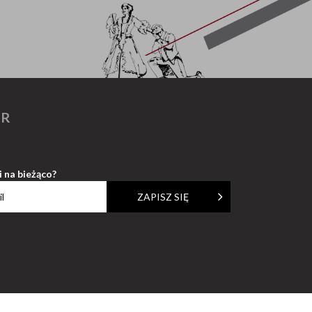
ER
i na bieżąco?