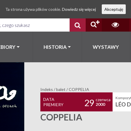
Ta strona używa plików cookie.
Dowiedz się więcej
Akceptuję
ZBIORY
HISTORIA
WYSTAWY
Indeks
/
balet
/
COPPELIA
Kompozyt
DATA
czerwca
29
LÉO D
2000
PREMIERY
COPPELIA