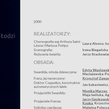
2000
REALIZATORZY:
Choreografia wg Arthura Saint-
Laura Alonso
,
Iv
Léona i Mariusa Petipy:
Scenografia:
Irena Biegańska
Reżyseria światła:
Jerzy Stachowia
OBSADA:
Edyta Wasłows
Swanilda, młoda dziewczyna:
Maciejewska-P
Franz, jej narzeczony:
Krzysztof Zawa
Doktor Coppelius, konstruktor
Jan Łukasiewicz
automatycznych lalek:
Monika Marzec
,
Przyjaciółki Swanildy:
Maja Iwińska
,
Ag
Jerzy Gęsikowsk
Przyjaciele Franza:
Kopka
,
Krzyszto
Solistka czardasza:
Malwina Polesz