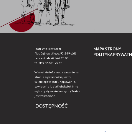
MAPA STRONY
Teatr Wielki w Łodzi
Plac Dąbrowskiego, 90-249 Łódź
POLITYKA PRYWATN
tel. centrala
42 647 20 00
tel./fax
42 631 95 52
-------
Wszystkie informacje zawarte na
stronie są własnością Teatru
Wielkiego w Łodzi. Kopiowanie,
powielanie lub jakiekolwiek inne
wykorzystywanie bez zgody Teatru
jest zabronione.
DOSTĘPNOŚĆ