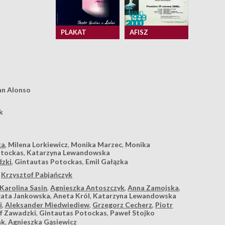
PLAKAT
AFISZ
an Alonso
k
ka
,
Milena Lorkiewicz
,
Monika Marzec
,
Monika
otockas
,
Katarzyna Lewandowska
dzki
,
Gintautas Potockas
,
Emil Gałązka
,
Krzysztof Pabjańczyk
Karolina Sasin
,
Agnieszka Antoszczyk
,
Anna Zamojska
,
ata Jankowska
,
Aneta Król
,
Katarzyna Lewandowska
i
,
Aleksander Miedwiediew
,
Grzegorz Cecherz
,
Piotr
f Zawadzki
,
Gintautas Potockas
,
Paweł Stojko
ak
,
Agnieszka Gąsiewicz