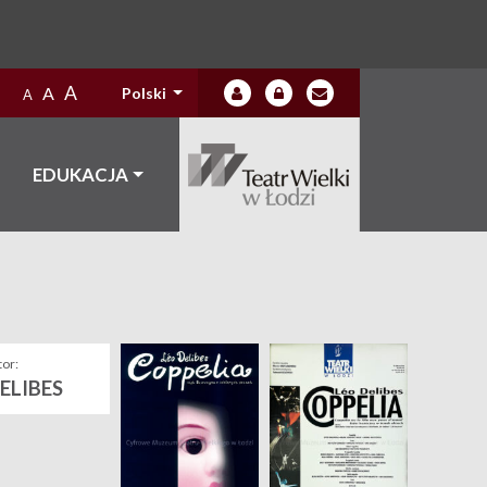
A
A
Polski
A
EDUKACJA
or:
ELIBES