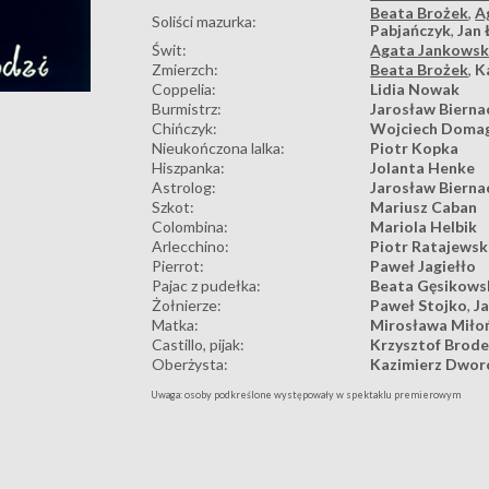
Beata Brożek
,
A
Soliści mazurka:
Pabjańczyk
,
Jan 
Świt:
Agata Jankows
Zmierzch:
Beata Brożek
,
K
Coppelia:
Lidia Nowak
Burmistrz:
Jarosław Bierna
Chińczyk:
Wojciech Doma
Nieukończona lalka:
Piotr Kopka
Hiszpanka:
Jolanta Henke
Astrolog:
Jarosław Bierna
Szkot:
Mariusz Caban
Colombina:
Mariola Helbik
Arlecchino:
Piotr Ratajewsk
Pierrot:
Paweł Jagiełło
Pajac z pudełka:
Beata Gęsikows
Żołnierze:
Paweł Stojko
,
J
Matka:
Mirosława Miło
Castillo, pijak:
Krzysztof Brod
Oberżysta:
Kazimierz Dwor
Uwaga: osoby podkreślone występowały w spektaklu premierowym